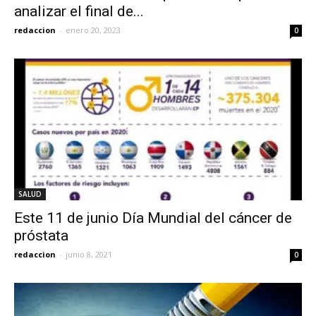
analizar el final de...
redaccion
-
enero 20, 2023
0
SALUD
Este 11 de junio Día Mundial del cáncer de
próstata
redaccion
-
junio 8, 2021
0