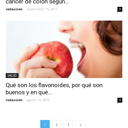
cáncer de colon según...
redaccion
-
septiembre 15, 2017
0
SALUD
Qué son los flavonoides, por qué son
buenos y en qué...
redaccion
-
agosto 16, 2019
0
1
2
3