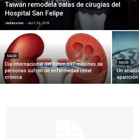
Taiwán remodela salas de cirugías del
Hospital San Felipe
redaccion
-
abril 26, 2018
SALUD
SALUD
Dia Internacional del Riñon:697 millones de
personas sufren de enfermedad renal
Un anális
crónica
aparición