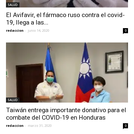
SALUD
El Avifavir, el fármaco ruso contra el covid-
19, llega a las...
redaccion
-
junio 14, 2020
0
SALUD
Taiwán entrega importante donativo para el
combate del COVID-19 en Honduras
redaccion
-
marzo 31, 2020
0