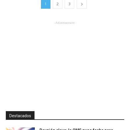
1
2
3
- Advertisement -
Destacados