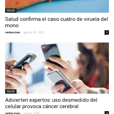
SALUD
Salud confirma el caso cuatro de viruela del
mono
redaccion
-
agosto 30, 2022
0
SALUD
Advierten expertos: uso desmedido del
celular provoca cáncer cerebral
redaccion
-
julio 3, 2018
0