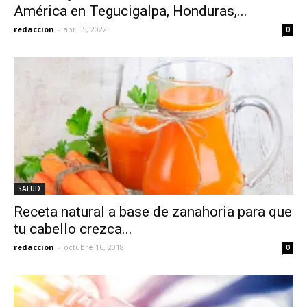
América en Tegucigalpa, Honduras,...
redaccion
-
abril 5, 2022
0
SALUD
Receta natural a base de zanahoria para que
tu cabello crezca...
redaccion
-
octubre 16, 2018
0