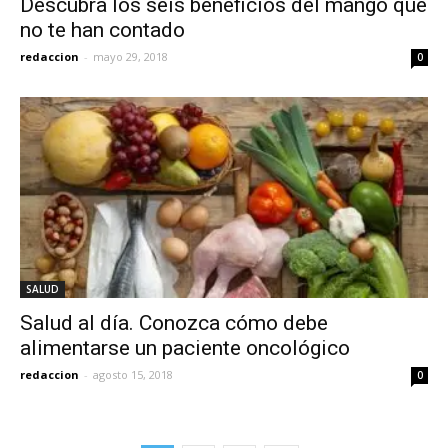
Descubra los seis beneficios del mango que
no te han contado
redaccion
-
mayo 29, 2018
0
SALUD
Salud al día. Conozca cómo debe
alimentarse un paciente oncológico
redaccion
-
agosto 15, 2018
0