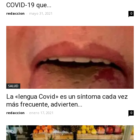
COVID-19 que...
redaccion
-
mayo 31, 2021
0
SALUD
La «lengua Covid» es un síntoma cada vez
más frecuente, advierten...
redaccion
-
enero 17, 2021
0