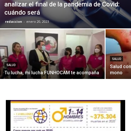
analizar el final de la pandemia de Covid:
cuándo será
redaccion
-
enero 20, 2023
SALUD
SALUD
Salud con
Tu lucha, mi lucha FUNHOCAM te acompaña
mono