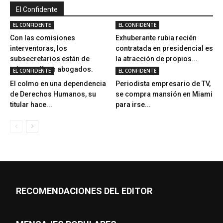
El Confidente
EL CONFIDENTE
EL CONFIDENTE
Con las comisiones
Exhuberante rubia recién
interventoras, los
contratada en presidencial es
subsecretarios están de
la atracción de propios...
adorno, dicen abogados.
EL CONFIDENTE
EL CONFIDENTE
El colmo en una dependencia
Periodista empresario de TV,
de Derechos Humanos, su
se compra mansión en Miami
titular hace...
para irse...
RECOMENDACIONES DEL EDITOR