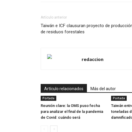
Artículo anterior
Taiwán e ICF clausuran proyecto de producció
de residuos forestales
redaccion
Artículo relacionados
Más del autor
Portada
Portada
Reunión clave: la OMS puso fecha
Taiwán ent
para analizar el final de la pandemia
toneladas d
de Covid: cuándo será
damnificado