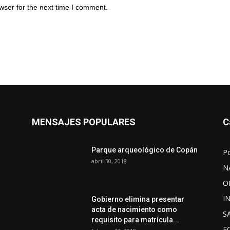
wser for the next time I comment.
MENSAJES POPULARES
C
Parque arqueológico de Copán
P
abril 30, 2018
N
O
I
Gobierno elimina presentar
acta de nacimiento como
S
requisito para matrícula...
E