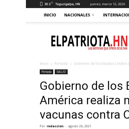
C
30.3
jueves, marzo 12, 2026
Tegucigalpa, HN
INICIO
NACIONALES
INTERNACIO
El
Patriota
Inicio
Portada
Gobierno de los Estados Unidos d
Portada
SALUD
Gobierno de los
América realiza 
vacunas contra 
Por
redaccion
-
agosto 26, 2021