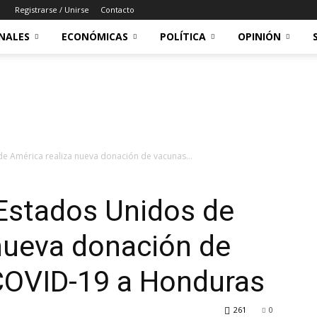
Registrarse / Unirse
Contacto
NALES
ECONÓMICAS
POLÍTICA
OPINIÓN
e América realiza nueva donación de vacunas...
 Estados Unidos de
nueva donación de
COVID-19 a Honduras
261
0