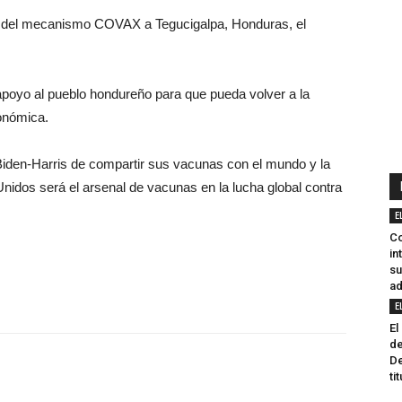
s del mecanismo COVAX a Tegucigalpa, Honduras, el
apoyo al pueblo hondureño para que pueda volver a la
onómica.
Biden-Harris de compartir sus vacunas con el mundo y la
idos será el arsenal de vacunas en la lucha global contra
E
Co
in
su
ad
E
El
d
De
ti