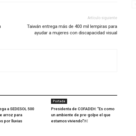
Artículo siguiente
n
Taiwán entrega más de 400 mil lempiras para
ayudar a mujeres con discapacidad visual
Portada
rega a SEDESOL 500
Presidenta de COFADEH: “Es como
e arroz para
un ambiente de pre-golpe el que
s por lluvias
estamos viviendo”￼