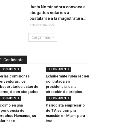
Junta Nominadora convoca a
abogados notarios a
postularse a la magistratura...
octubre 18, 2022
Cargar más
El Confidente
L CONFIDENTE
EL CONFIDENTE
n las comisiones
Exhuberante rubia recién
terventoras, los
contratada en
bsecretarios están de
presidencial es la
orno, dicen abogados.
atracción de propios...
L CONFIDENTE
EL CONFIDENTE
 colmo en una
Periodista empresario
ependencia de
de TV, se compra
rechos Humanos, su
mansión en Miami para
tular hace...
irse...