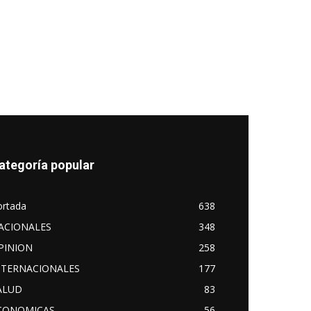
ategoría popular
ortada
638
ACIONALES
348
PINION
258
NTERNACIONALES
177
ALUD
83
CONOMICAS
56