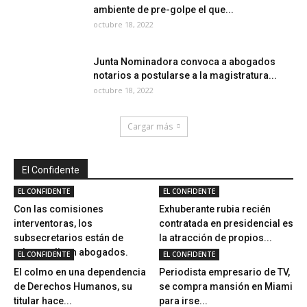
ambiente de pre-golpe el que...
octubre 18, 2022
Junta Nominadora convoca a abogados
notarios a postularse a la magistratura...
octubre 18, 2022
Cargar más
El Confidente
EL CONFIDENTE
EL CONFIDENTE
Con las comisiones
Exhuberante rubia recién
interventoras, los
contratada en presidencial es
subsecretarios están de
la atracción de propios...
adorno, dicen abogados.
EL CONFIDENTE
EL CONFIDENTE
El colmo en una dependencia
Periodista empresario de TV,
de Derechos Humanos, su
se compra mansión en Miami
titular hace...
para irse...