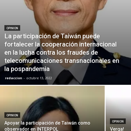
OPINION
La participación de Taiwán puede
fortalecer la cooperación internacional
en la lucha contra los fraudes de
telecomunicaciones transnacionales en
la pospandemia
redaccion
-
octubre 13, 2022
OPINION
OPINION
Apoyar la participación de Taiwán como
observador en INTERPOL
Verga!