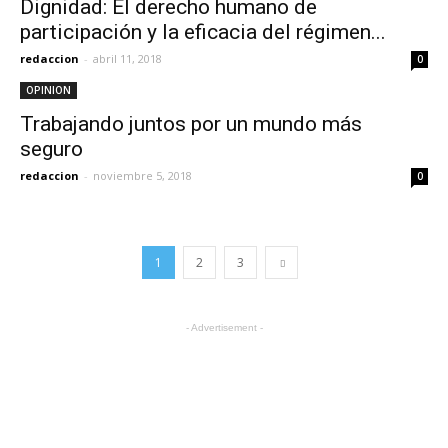
Dignidad: El derecho humano de
participación y la eficacia del régimen...
redaccion
-
abril 11, 2018
0
OPINION
Trabajando juntos por un mundo más
seguro
redaccion
-
noviembre 5, 2018
0
1
2
3
- Advertisement -