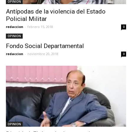
OPINION
Antípodas de la violencia del Estado
Policial Militar
redaccion
-
febrero 15, 2018
0
OPINION
Fondo Social Departamental
redaccion
-
noviembre 20, 2018
0
OPINION