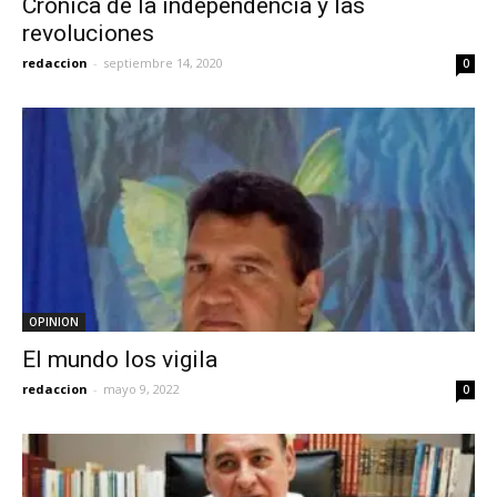
Crónica de la independencia y las
revoluciones
redaccion
-
septiembre 14, 2020
0
OPINION
El mundo los vigila
redaccion
-
mayo 9, 2022
0