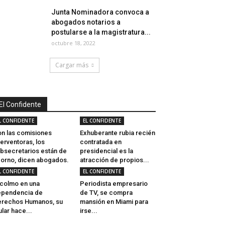
Junta Nominadora convoca a
abogados notarios a
postularse a la magistratura...
octubre 18, 2022
Cargar más
El Confidente
L CONFIDENTE
EL CONFIDENTE
n las comisiones
Exhuberante rubia recién
terventoras, los
contratada en
bsecretarios están de
presidencial es la
orno, dicen abogados.
atracción de propios...
L CONFIDENTE
EL CONFIDENTE
 colmo en una
Periodista empresario
ependencia de
de TV, se compra
rechos Humanos, su
mansión en Miami para
tular hace...
irse...