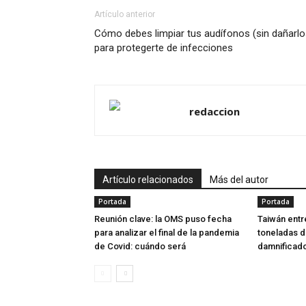
Artículo anterior
Cómo debes limpiar tus audífonos (sin dañarlo
para protegerte de infecciones
redaccion
Artículo relacionados
Más del autor
Portada
Portada
Reunión clave: la OMS puso fecha
Taiwán ent
para analizar el final de la pandemia
toneladas d
de Covid: cuándo será
damnificado