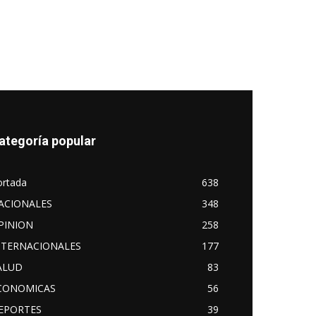
ategoría popular
ortada
638
ACIONALES
348
PINION
258
NTERNACIONALES
177
ALUD
83
CONOMICAS
56
EPORTES
39