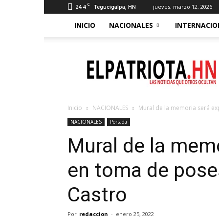
C
24.4
jueves, marzo 12, 2026
Tegucigalpa, HN
INICIO
NACIONALES
INTERNACIO
El
Patriota
Inicio
NACIONALES
Mural de la memoria será e
NACIONALES
Portada
Mural de la mem
en toma de pose
Castro
Por
redaccion
-
enero 25, 2022