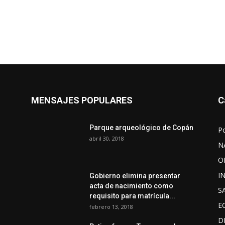
MENSAJES POPULARES
C
Parque arqueológico de Copán
P
abril 30, 2018
N
O
I
Gobierno elimina presentar
acta de nacimiento como
S
requisito para matrícula...
E
febrero 13, 2018
D