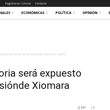
Registrarse / Unirse
Contacto
NALES
ECONÓMICAS
POLÍTICA
OPINIÓN
xpuesto en toma de posesiónde Xiomara Castro
oria será expuesto
siónde Xiomara
377
0