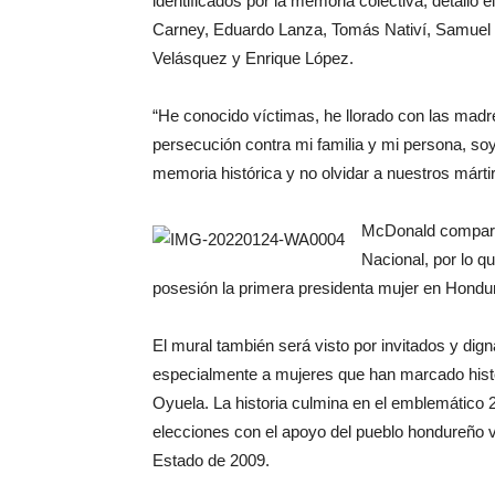
identificados por la memoria colectiva, detalló 
Carney, Eduardo Lanza, Tomás Nativí, Samuel P
Velásquez y Enrique López.
“He conocido víctimas, he llorado con las madre
persecución contra mi familia y mi persona, soy
memoria histórica y no olvidar a nuestros márti
McDonald comparti
Nacional, por lo q
posesión la primera presidenta mujer en Hondu
El mural también será visto por invitados y dig
especialmente a mujeres que han marcado histor
Oyuela. La historia culmina en el emblemático
elecciones con el apoyo del pueblo hondureño v
Estado de 2009.