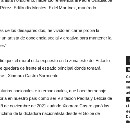
el artista hondureño, haciendo referencia al Padre Guadalupe
érez, Ediltrudis Montes, Fidel Martínez, manfredo
s de los desaparecidos, he vivido en carne propia la
 un artista de conciencia social y creativa para mantener la
res”.
ó que, el mural está expuesto en la zona este del Estadio
ue quedará de frente al estrado principal dónde tomará
E
ras, Xiomara Castro Sarmiento.
Co
in
su
natarios nacionales e internacionales, que hace homenaje
ad
ia en nuestro país cómo ser Visitación Padilla y Leticia de
E
 28 de noviembre de 2021 cuándo Xiomara Castro ganó las
El
d
íctima de la dictadura nacionalista desde el Golpe de
De
ti