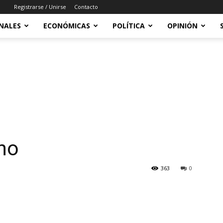
Registrarse / Unirse
Contacto
NALES
ECONÓMICAS
POLÍTICA
OPINIÓN
ho
363
0