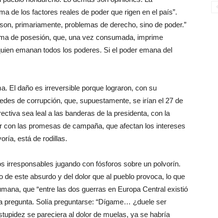
uma de los factores reales de poder que rigen en el país”.
 son, primariamente, problemas de derecho, sino de poder.”
a toma de posesión, que, una vez consumada, imprime
 quien emanan todos los poderes. Si el poder emana del
. El daño es irreversible porque lograron, con su
 redes de corrupción, que, supuestamente, se irían el 27 de
ectiva sea leal a las banderas de la presidenta, con la
ir con las promesas de campaña, que afectan los intereses
ría, está de rodillas.
os irresponsables jugando con fósforos sobre un polvorín.
o de este absurdo y del dolor que al pueblo provoca, lo que
umana, que “entre las dos guerras en Europa Central existió
una pregunta. Solía preguntarse: “Dígame… ¿duele ser
tupidez se pareciera al dolor de muelas, ya se habría