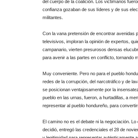
del cuerpo de la coalición. Los victimarios fue
confianza gozaban de sus líderes y de sus elec
militantes.
Con la vana pretensión de encontrar avenidas pa
televisivos, imploran la opinión de expertos, qu
campanario, vierten presurosos densas elucubra
para avenir a las partes en conflicto, tornando
Muy conveniente. Pero no para el pueblo hondur
redes de la corrupción, del narcotráfico y de l
se posicionan ventajosamente por la insensatez
pueblo en las urnas, fueron, a hurtadillas, a me
representar al pueblo hondureño, para convertir
El camino no es el debate ni la negociación. Lo 
decidió, entregó las credenciales el 28 de novie
y legitimidad para representar auténticamente 