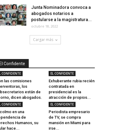
Junta Nominadora convoca a
abogados notarios a
postularse a la magistratura...
octubre 18, 2022
Cargar más
El Confidente
L CONFIDENTE
EL CONFIDENTE
n las comisiones
Exhuberante rubia recién
terventoras, los
contratada en
bsecretarios están de
presidencial es la
orno, dicen abogados.
atracción de propios...
L CONFIDENTE
EL CONFIDENTE
 colmo en una
Periodista empresario
ependencia de
de TV, se compra
rechos Humanos, su
mansión en Miami para
tular hace...
irse...