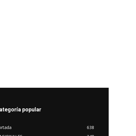
ategoría popular
ortada
638