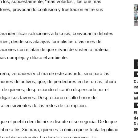
ron los, supuestamente, “más votados”, los que más
tores, provocando confusión y frustración entre sus
ra identificar soluciones a la crisis, convocan a debates
ienes, desde sus atalayas formalistas o visiones de
ciones con el afán de que sirvan de sustento material
 más complejo y difuso el ambiente.
eño, verdadera víctima de este absurdo, sino para las
E
avadores de activos, que, de perdedores en las urnas, ahora
Co
in
 de quienes, despreciando el cariño dispensado por el
su
ndigar sus favores. Despreciaron el alto honor de
ad
se en sirvientes de las redes de corrupción.
E
El
d
que el pueblo decidió ni se discute ni se negocia. De lo que
De
mbre a Iris Xiomara, quien es la única que ostenta legalidad
ti
al pueblo hondureño. Lo demás son opiniones. La