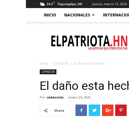
C
24.4
jueves, marzo 12, 2026
Tegucigalpa, HN
INICIO
NACIONALES
INTERNACIO
El
Patriota
Inicio
OPINION
El daño esta hecho
OPINION
El daño esta hec
Por
redaccion
-
enero 25, 2022
Share