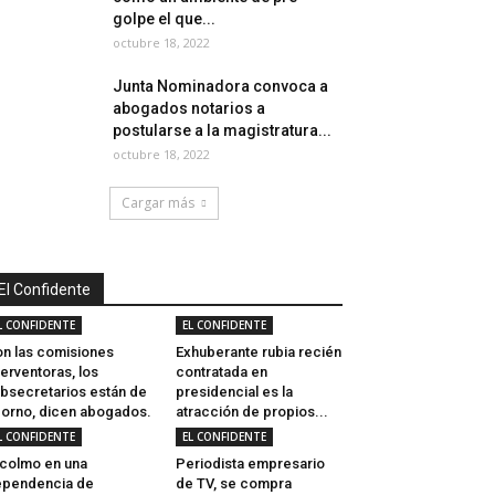
golpe el que...
octubre 18, 2022
Junta Nominadora convoca a
abogados notarios a
postularse a la magistratura...
octubre 18, 2022
Cargar más
El Confidente
L CONFIDENTE
EL CONFIDENTE
n las comisiones
Exhuberante rubia recién
terventoras, los
contratada en
bsecretarios están de
presidencial es la
orno, dicen abogados.
atracción de propios...
L CONFIDENTE
EL CONFIDENTE
 colmo en una
Periodista empresario
ependencia de
de TV, se compra