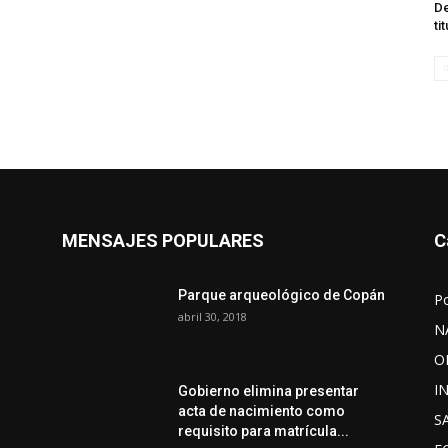
De
ti
MENSAJES POPULARES
C
Parque arqueológico de Copán
P
abril 30, 2018
N
O
I
Gobierno elimina presentar
acta de nacimiento como
S
requisito para matrícula...