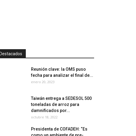
Destacados
Reunión clave: la OMS puso
fecha para analizar el final de...
enero 20, 2023
Taiwán entrega a SEDESOL 500
toneladas de arroz para
damnificados por...
octubre 18, 2022
Presidenta de COFADEH: “Es
como un ambiente de pre-