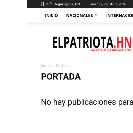
C
28
viernes, agosto 7, 2026
Tegucigalpa, HN
INICIO
NACIONALES
INTERNACIO
El
Patriota
Inicio
Portada
PORTADA
No hay publicaciones par