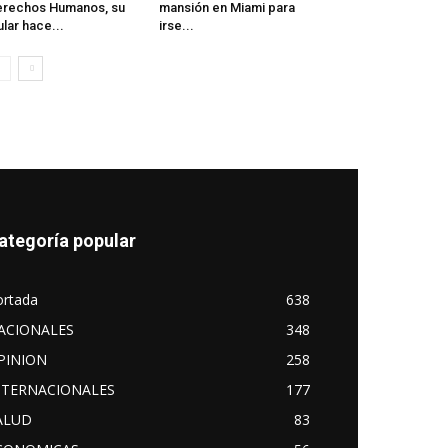
rechos Humanos, su
mansión en Miami para
tular hace...
irse...
ategoría popular
ortada
638
ACIONALES
348
PINION
258
NTERNACIONALES
177
ALUD
83